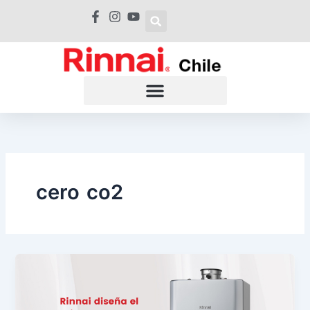
Ir
al
contenido
cero co2