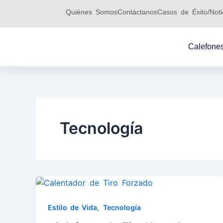
Ir
Quiénes Somos
Contáctanos
Casos de Éxito/Noti
al
contenido
Calefone
Tecnología
,
Estilo de Vida
Tecnología