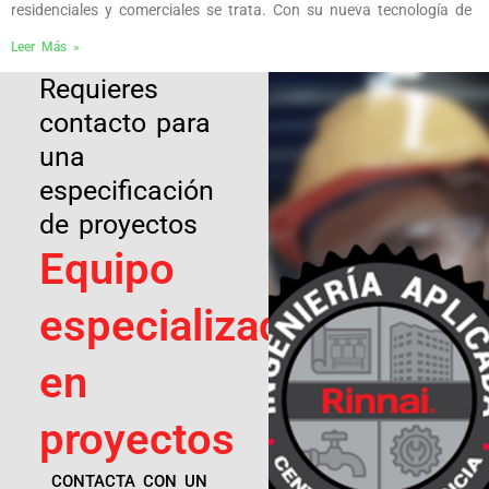
residenciales y comerciales se trata. Con su nueva tecnología de
Leer Más »
Requieres
contacto para
una
especificación
de proyectos
Equipo
especializado
en
proyectos
CONTACTA CON UN