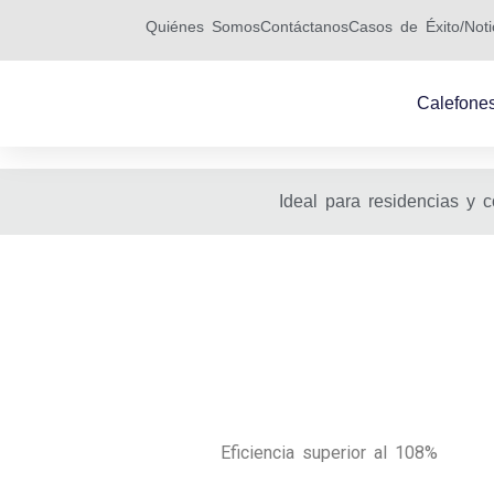
Ir
Quiénes Somos
Contáctanos
Casos de Éxito/Noti
al
contenido
Calefone
Ideal para residencias y
Eficiencia superior al 108%