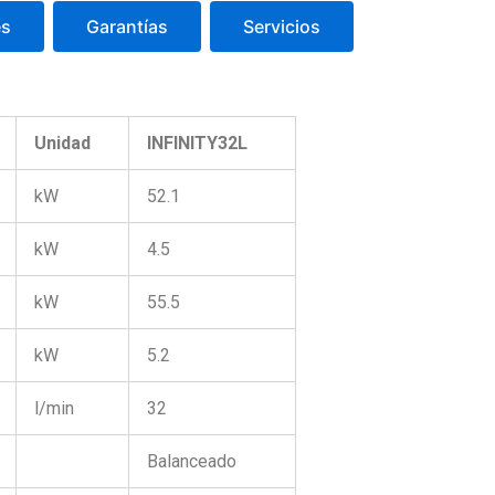
es
Garantías
Servicios

Unidad
INFINITY32L
kW
52.1
kW
4.5
kW
55.5
kW
5.2
l/min
32
Balanceado