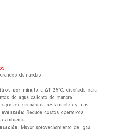
ros
a grandes demandas
litros por minuto
a ΔT 25°C, diseñado para
untos de agua caliente de manera
 negocios, gimnasios, restaurantes y más.
a avanzada:
Reduce costos operativos
io ambiente.
nsación:
Mayor aprovechamiento del gas